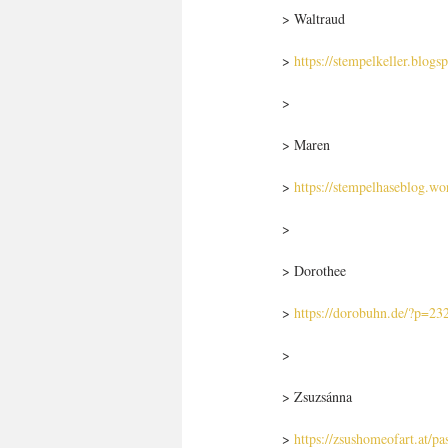
> Waltraud
> 
https://stempelkeller.blog
>
> Maren
> 
https://stempelhaseblog.w
>
> Dorothee
> 
https://dorobuhn.de/?p=23
>
> Zsuzsánna
> 
https://zsushomeofart.at/p