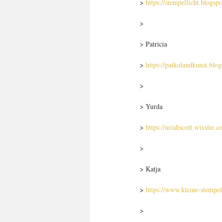
> 
https://stempellicht.blogs
>
> Patricia
> 
https://patkolandkunst.blo
>
> Yurda
> 
https://uriahscott.wixsite
>
> Katja
> 
https://www.kleine-stempel
>