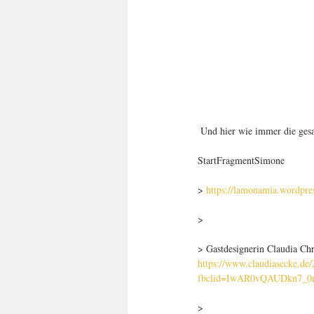
 Und hier wie immer die gesa
StartFragmentSimone
> 
https://lamonamia.wordpre
>
> Gastdesignerin Claudia Chr
https://www.claudiasecke.de/
fbclid=IwAR0vQAUDkn7_
>