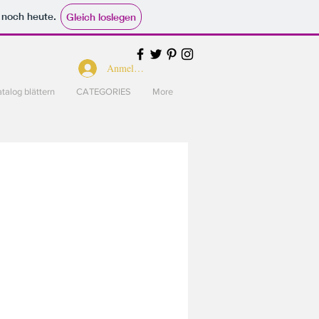
e noch heute.
Gleich loslegen
Anmelden
talog blättern
CATEGORIES
More