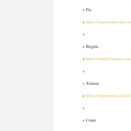
> Pia
>
 https://stampwithscrapro
>
> Brigitte
> 
https://stempelfantasie.co
>
> Ximena
> 
https://stampinxime.de/202
>
> Conni