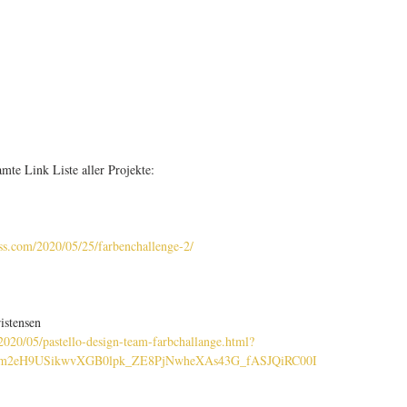
mte Link Liste aller Projekte:
ss.com/2020/05/25/farbenchallenge-2/
istensen
2020/05/pastello-design-team-farbchallange.html?
0m2eH9USikwvXGB0lpk_ZE8PjNwheXAs43G_fASJQiRC00I