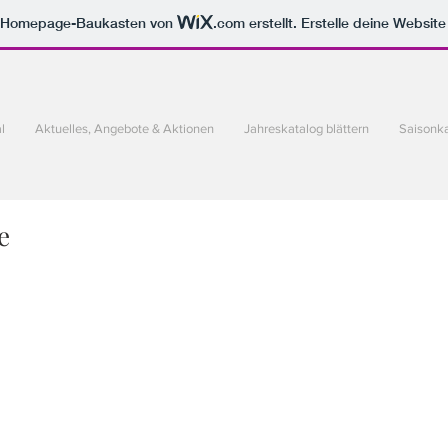
m Homepage-Baukasten von
.com
erstellt. Erstelle deine Websit
l
Aktuelles, Angebote & Aktionen
Jahreskatalog blättern
Saisonka
e